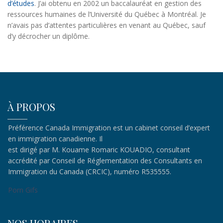
d’études
. J’ai obtenu en 2002 un baccalauréat en gestion des
ressources humaines de l’Université du Québec à Montréal. Je
n’avais pas d’attentes particulières en venant au Québec, sauf
d’y décrocher un diplôme.
À PROPOS
Préférence Canada Immigration est un cabinet conseil d’expert
en immigration canadienne. Il
est dirigé par M. Kouame Romaric KOUADIO, consultant
accrédité par Conseil de Réglementation des Consultants en
Immigration du Canada (CRCIC), numéro R535555.
Porn Gifs