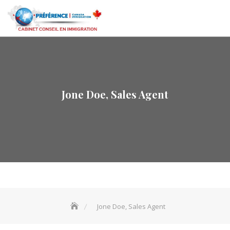
Skip
to
content
Jone Doe, Sales Agent
Jone Doe, Sales Agent